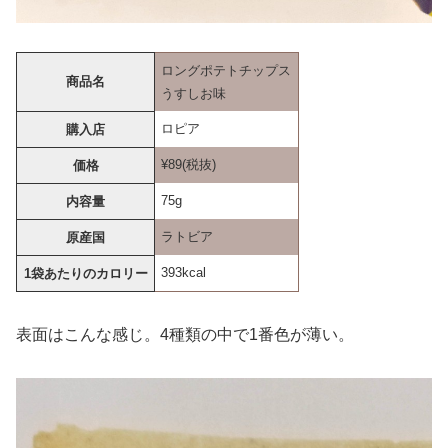
ロングポテトチップス
商品名
うすしお味
ロピア
購入店
¥89(税抜)
価格
75g
内容量
ラトビア
原産国
393kcal
1袋あたりのカロリー
表面はこんな感じ。4種類の中で1番色が薄い。