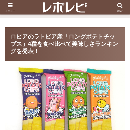
スヌーピー刺しゅう
ダイソー知恵の輪
メニュー
検索
ロピアのラトビア産「ロングポテトチッ
プス」4種を食べ比べて美味しさランキン
グを発表！