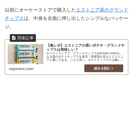
以前にオーケーストアで購入した
エストニア産のグランド
チップス
は、中身を全面に押し出したシンプルなパッケー
ジ。
【食レポ】エストニアの長いポテチ・グランドチ
ップスは美味しい？
オーケーストアで「グランドチップス(GRAND CHIPS)」
なる謎のポテトチップスを発見！原産国を見るとエストニ
アと書いてある。しかも安い。ポテトチップスとは書いて
あるが、なぜか横長のパッケージ。怪しさ満点だ。いった
いどんな味がするのか？好奇心が背中を押しまくるので、
reporevi.com
売っていた3種類を食べ比べて評価することに。封を開け
てみると、それはもう驚きのポテチが現れた。