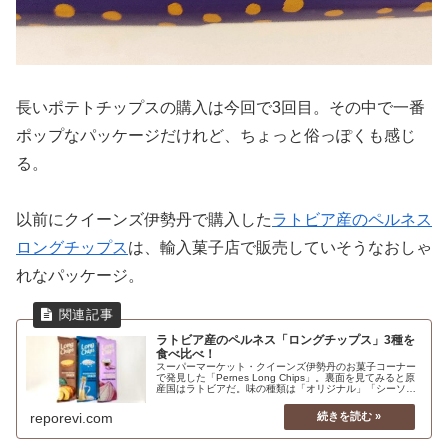
長いポテトチップスの購入は今回で3回目。その中で一番
ポップなパッケージだけれど、ちょっと俗っぽくも感じ
る。
以前にクイーンズ伊勢丹で購入した
ラトビア産のペルネス
ロングチップス
は、輸入菓子店で販売していそうなおしゃ
れなパッケージ。
ラトビア産のペルネス「ロングチップス」3種を
食べ比べ！
スーパーマーケット・クイーンズ伊勢丹のお菓子コーナー
で発見した「Pernes Long Chips」。裏面を見てみると原
産国はラトビアだ。味の種類は「オリジナル」「シーソル
ト＆ビネガー」「サワークリーム＆オニオン」と全部で3
種類あったので、買って食べ比べだ！3種類の中でどれが
reporevi.com
一番美味しいのか、ランキング発表するぞ。なんと全部で
13種類の味があるようだ！