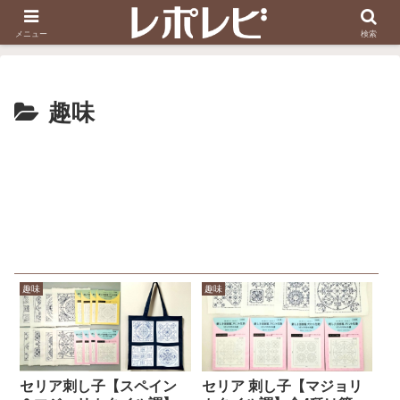
スヌーピー刺しゅう
ダイソー知恵の輪
メニュー
検索
趣味
趣味
趣味
セリア刺し子【スペイン
セリア 刺し子【マジョリ