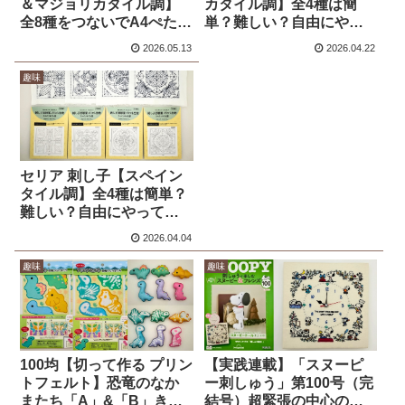
＆マジョリカタイル調】
カタイル調】全4種は簡
全8種をつないでA4ぺたん
単？難しい？自由にやっ
こバッグを作ってみた
てみた
2026.05.13
2026.04.22
趣味
セリア 刺し子【スペイン
タイル調】全4種は簡単？
難しい？自由にやってみ
た
2026.04.04
趣味
趣味
100均【切って作る プリン
【実践連載】「スヌーピ
トフェルト】恐竜のなか
ー刺しゅう」第100号（完
またち「A」&「B」きれ
結号）超緊張の中心の穴