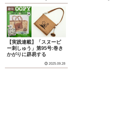
趣味
【実践連載】「スヌーピ
ー刺しゅう」第95号:巻き
かがりに辟易する
2025.09.28