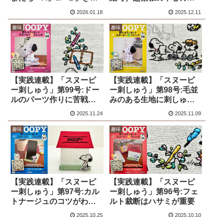
いに作るコツ
開け
2026.01.18
2025.12.11
趣味
趣味
【実践連載】「スヌーピ
【実践連載】「スヌーピ
ー刺しゅう」第99号:ドー
ー刺しゅう」第98号:毛並
ルのパーツ作りに苦戦…
みのある生地に刺しゅう
は難しい
2025.11.24
2025.11.09
趣味
趣味
【実践連載】「スヌーピ
【実践連載】「スヌーピ
ー刺しゅう」第97号:カル
ー刺しゅう」第96号:フェ
トナージュのコツがわか
ルト裁断はハサミが重要
らない
2025.10.25
2025.10.10