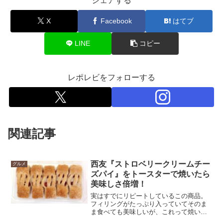
シェアする
X
Facebook
はてブ
LINE
コピー
レポレビをフォローする
関連記事
西友『ストロベリークリームチー
グルメ
ズパイ』をトースターで焼いたら
美味しさ倍増！
実はすでにリピートしているこの商品。
フィリングがたっぷり入っていてそのま
ま食べても美味しいが、これって焼いた
ほうが美味しいのでは？と思い焼いて食