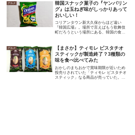
ージを見てみると、どこかで見覚えのあ
韓国スナック菓子の『ヤンパリン
グルメ
る顔が…。嫌な予感を覚えながら食べた
グ』は玉ねぎ味がしっかりあって
結果、香りだけが先行して味がおいてけ
おいしい！
ぼりなクラッカーだったことを先に報告
しよう。
コリアンタウン新大久保からほど遠い
『韓国広場』。場所で言えばもう歌舞伎
町だろうという場所にある、韓国の食材
が売っているスーパーマーケットだ。そ
こで買った前回の『オー！カムジャ グラ
タン味』に引き続き今回は『ヤンパリン
【まさか】ティモレ ピスタチオ
グルメ
グ』のレポをお届けだ。「オニオンの香
スティックが製造終了？3種類の
り漂うサクサクスナック！」とポップに
味を食べ比べてみた
書いてある。こちらは東方神起のメンバ
ーがオススメしていないらしい。だから
おかしのまちおかで賞味期限が近いため
といって他のK-POPグループのメンバー
投売りされていた「ティモレ ピスタチオ
がオススメしていたりもしない。もしか
スティック」なる商品が売っていた。味
すると、誰も勧めたくないヤバい菓子な
はカカオ、チーズ、シーソルトの3種類あ
のか？逆に興味がそそられる。ぱっと見
り、甘いのからしょっぱいのまで味の振
た感じは、袋に英語とカタカナで書いて
り幅の広さに驚きながらも購入してみ
あるので、どんな菓子かはわかる。ちな
た。アメリカのティモレという会社が販
みに“ヤンパ”とは調べたところ、韓国語で
売しているこの品。記事を書くにあたり
玉ねぎのことだ。要するにタマネギ味の
調べてみたところ、なんと既にラインナ
スナック菓子だ。早速食べてみた。
ップから消えていた。もはやピスタチオ
スティックが食べれるのは今回で最後か
もしれない。はじめましてでさようなら
なんて、あまりにも悲しすぎるじゃない
か。だが、3つの味を食べ比べてみた結果