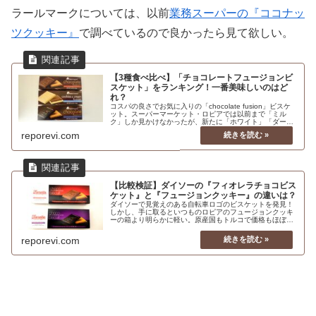
ラールマークについては、以前
業務スーパーの『ココナッ
ツクッキー』
で調べているので良かったら見て欲しい。
【3種食べ比べ】「チョコレートフュージョンビ
スケット」をランキング！一番美味しいのはど
れ？
コスパの良さでお気に入りの「chocolate fusion」ビスケ
ット。スーパーマーケット・ロピアでは以前まで「ミル
ク」しか見かけなかったが、新たに「ホワイト」「ダー
ク」を発見！これは食べ比べするしかない！3種類の中で
reporevi.com
どれが一番美味しいのか、意外にも食べる前の予想とは違
う結果になった。
【比較検証】ダイソーの『フィオレラチョコビス
ケット』と『フュージョンクッキー』の違いは？
ダイソーで見覚えのある自転車ロゴのビスケットを発見！
しかし、手に取るといつものロピアのフュージョンクッキ
ーの箱より明らかに軽い。原産国もトルコで価格もほぼ同
じ。ただ、パッケージは違うし内容量にも違いがあるよう
なので、購入して比較検証してみることにした。
reporevi.com