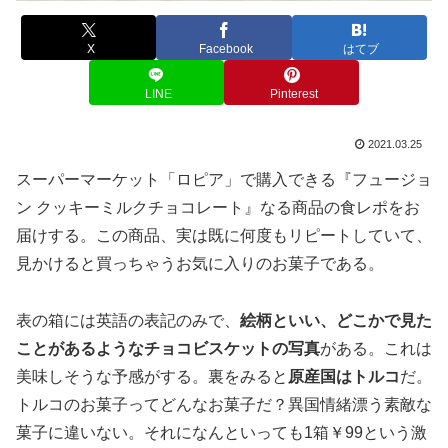
X
Facebook
はてブ
LINE
Pinterest
2021.03.25
スーパーマーケット「ロピア」で購入できる『フュージョ
ン クッキーミルクチョコレート』なる商品の食レポをお
届けする。この商品、実は既に何度もリピートしていて、
見かけると買っちゃうお気に入りのお菓子である。
表の箱には英語の表記のみで、
絵柄といい、どこかで見た
ことがあるようなチョコビスケットの写真
がある。これは
美味しそうな予感がする。裏をみると
原産国はトルコ
だ。
トルコのお菓子ってどんなお菓子だ？異国情緒漂う素敵な
菓子に違いない。それになんといっても1箱￥99という激