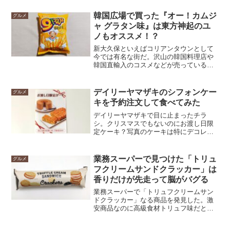
べてみた。今回は商品の詳細と、そのま
ま食べるのと焼いた時の違いなどをレポ
韓国広場で買った『オー！カムジ
グルメ
していく。
ャ グラタン味』は東方神起のユ
ノもオススメ！？
新大久保といえばコリアンタウンとして
今では有名な街だ。沢山の韓国料理店や
韓国直輸入のコスメなどが売っている。
当ブログのライター達は料理やコスメよ
りも、やはり本場韓国の食品が目当て
だ。そこで韓国食材スーパーとして名高
デイリーヤマザキのシフォンケー
グルメ
い「韓国広場」へ行ってみることに。店
キを予約注文して食べてみた
に入って菓子売り場コーナーに行くと
「東方神起のユノもおすすめ！」とポッ
デイリーヤマザキで目に止まったチラ
プに書いてあるスナック菓子がある。本
シ。クリスマスでもないのにお渡し日限
当にオススメしているのか？勝手に名を
定ケーキ？写真のケーキは特にデコレー
借りているだけではないのか？ついそん
ションもなくシンプル。美味しいのか？
な疑念を抱きたくなるが物は試しだ、買
どんな感じなのか？試しに予約注文した
ってみようじゃないか。そもそも、グラ
紅茶のシフォンケーキをレポする。
業務スーパーで見つけた「トリュ
グルメ
タン味の菓子っていったいどんな味だ？
フクリームサンドクラッカー」は
興味本位で買ったスナック菓子の味は意
香りだけが先走って脳がバグる
外な味だった。
業務スーパーで「トリュフクリームサン
ドクラッカー」なる商品を発見した。激
安商品なのに高級食材トリュフ味だと？
どれぐらいトリュフ感があるのか、確か
めてみようじゃないか。と思ってパッケ