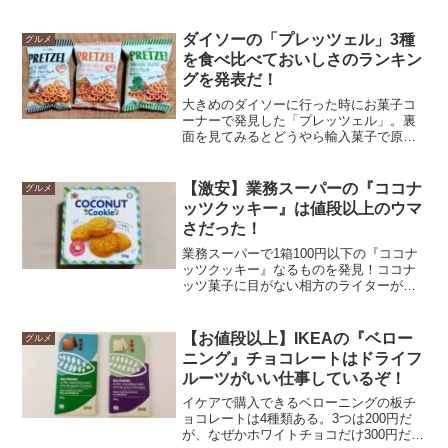
る。この商品、実は既に何度もリピート
った！
していて、見かけると買っちゃうお気に
入りのお菓子である。表の箱には英語の
ダイソーの「プレッツェル」3種
グルメ
表記のみで、図柄といいどこかで見たこ
を食べ比べておいしさのランキン
とがあるようなチョコビスケットの写真
グを発表だ！
がある。これは美味しそうな予感がす
る。裏をみると原産国はトルコだ。トル
大きめのダイソーに行った時にお菓子コ
コのお菓子ってどんなお菓子だ？異国情
ーナーで発見した「プレッツェル」。裏
緒漂う素敵な菓子に違いない。それにな
面を見てみるとどうやら輸入菓子で原産
んといっても1箱￥99という激安さがい
国は韓国だ。味の種類が「スパイシービ
い！と、そんな感じで今まで特になにも
ーフ」「わさび」「チェダーチーズ」と
考えずに食べていたが、今回食レポをし
全部で3種類の味がある。それならば全種
【激安】業務スーパーの『ココナ
グルメ
てみたら新たな発見があった。
買って食べ比べだ！3種類の中でどれが一
ッツクッキー』は値段以上のウマ
番美味しいのか、ランキング発表する
さだった！
ぞ。
業務スーパーで1箱100円以下の『ココナ
ッツクッキー』なるものを発見！ココナ
ッツ菓子に目がない相方のライターが、
すぐさま購入を決定したぞ。ココナッツ
といえば暖かい国を思い出す。原産国を
見たところマレーシアだった。やはり暖
【お値段以上】IKEAの『ベロー
グルメ
かい国が原産国だ。
ニング』チョコレートはドライフ
ルーツがいい仕事しているぞ！
イケアで購入できるベローニングの板チ
ョコレートは4種類ある。3つは200円だ
が、なぜかホワイトチョコだけ300円だ。