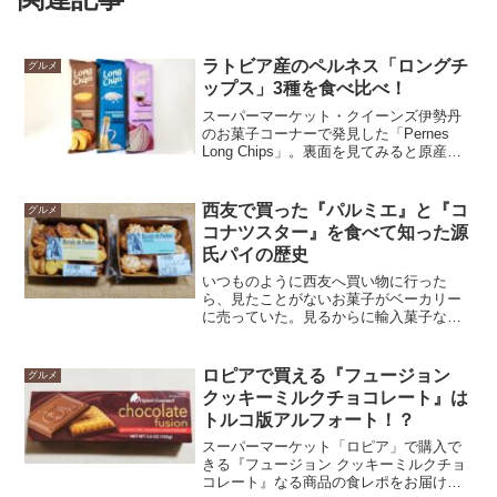
ラトビア産のペルネス「ロングチ
グルメ
ップス」3種を食べ比べ！
スーパーマーケット・クイーンズ伊勢丹
のお菓子コーナーで発見した「Pernes
Long Chips」。裏面を見てみると原産国
はラトビアだ。味の種類は「オリジナ
ル」「シーソルト＆ビネガー」「サワー
クリーム＆オニオン」と全部で3種類あっ
西友で買った『パルミエ』と『コ
グルメ
たので、買って食べ比べだ！3種類の中で
コナツスター』を食べて知った源
どれが一番美味しいのか、ランキング発
氏パイの歴史
表するぞ。なんと全部で13種類の味があ
るようだ！
いつものように西友へ買い物に行った
ら、見たことがないお菓子がベーカリー
に売っていた。見るからに輸入菓子なパ
ッケージで、なんだか美味しそうな予感
がする。『パルミエ』のほうはどこかで
見たことがあるような形で味の想像がつ
ロピアで買える『フュージョン
グルメ
くが、『ココナツスター』はまったく味
クッキーミルクチョコレート』は
の想像がつかない。取りあえず『パルミ
トルコ版アルフォート！？
エ』だけ購入しようとしたら、ココナッ
ツ好きのライターが問答無用で『ココナ
スーパーマーケット「ロピア」で購入で
ツスター』も買っていた。と、いうわけ
きる『フュージョン クッキーミルクチョ
で、結果的に2つの商品の食レポをするこ
コレート』なる商品の食レポをお届けす
とに。そこには『源氏パイ』の歴史があ