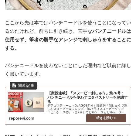
ここから先は本ではパンチニードルを使うことになってい
るのだけれど、前号に引き続き、苦手な
パンチニードルは
使用せず、筆者の勝手なアレンジで刺しゅうをすることに
する。
パンチニードルを使わないことにした理由など以前に詳し
く書いています。
【実践連載】「スヌーピー刺しゅう」第76号：
パンチニードルを使わずにタペストリーを刺繍す
る
デアゴスティーニ（DeAGOSTINI）隔週刊「刺しゅうで楽
しむスヌーピー＆フレンズ」第76号はスヌーピーグッズ
「ピルケース②」（全2回）でピルケースとピルケースポ
ーチを仕上げる。タペストリーは「センターの木」。本来
reporevi.com
パンチニードルを使うのだけれど、苦手なのでパンチニー
ドルを使わずに刺しゅうすることにした。実際に作ってみ
て気づいたこと、あると便利な道具などレポする。