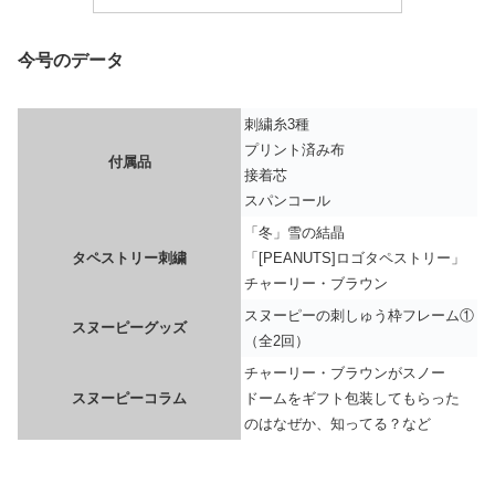
今号のデータ
刺繍糸3種
プリント済み布
付属品
接着芯
スパンコール
「冬」雪の結晶
タペストリー刺繍
「[PEANUTS]ロゴタペストリー」
チャーリー・ブラウン
スヌーピーの刺しゅう枠フレーム①
スヌーピーグッズ
（全2回）
チャーリー・ブラウンがスノー
スヌーピーコラム
ドームをギフト包装してもらった
のはなぜか、知ってる？など