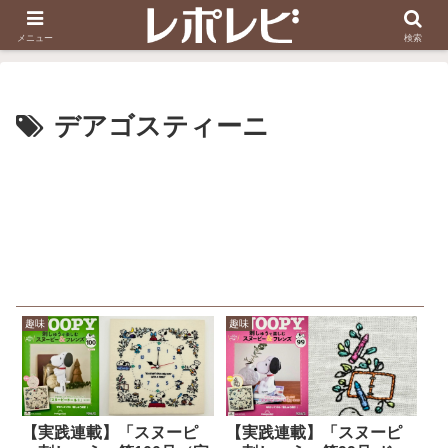
スヌーピー刺しゅう
ダイソー知恵の輪
メニュー
検索
デアゴスティーニ
趣味
趣味
【実践連載】「スヌーピ
【実践連載】「スヌーピ