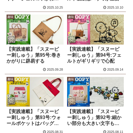
らない
2025.10.25
2025.10.10
趣味
趣味
【実践連載】「スヌーピ
【実践連載】「スヌーピ
ー刺しゅう」第95号:巻き
ー刺しゅう」第94号:フェ
かがりに辟易する
ルトがギリギリで心配
2025.09.28
2025.09.14
趣味
趣味
【実践連載】「スヌーピ
【実践連載】「スヌーピ
ー刺しゅう」第93号:ウォ
ー刺しゅう」第92号:細か
ールポケットはバッグに
い部分も大きい文字も難
変更
しい
2025.08.31
2025.08.11