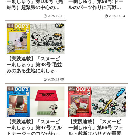
ー刺しゅう」第100号（完
ー刺しゅう」第99号:ドー
結号）超緊張の中心の穴
ルのパーツ作りに苦戦…
開け
2025.12.11
2025.11.24
趣味
【実践連載】「スヌーピ
ー刺しゅう」第98号:毛並
みのある生地に刺しゅう
は難しい
2025.11.09
趣味
趣味
【実践連載】「スヌーピ
【実践連載】「スヌーピ
ー刺しゅう」第97号:カル
ー刺しゅう」第96号:フェ
トナージュのコツがわか
ルト裁断はハサミが重要