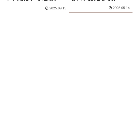
しごま豆乳ラーメンが作
る
2025.05.14
2025.09.15
れる