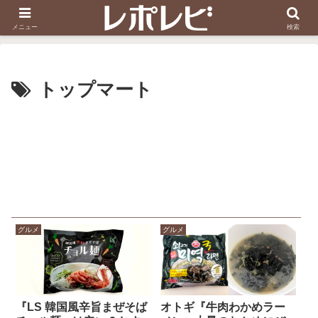
スヌーピー刺しゅう
ダイソー知恵の輪
メニュー
検索
トップマート
グルメ
グルメ
『LS 韓国風辛旨まぜそば
オトギ『牛肉わかめラー