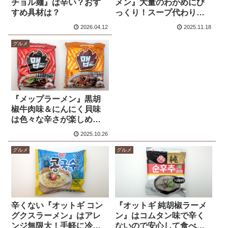
チョル麺』は辛い？おす
メン』大量のわかめにび
すめ具材は？
っくり！スープ代わりに
ご飯と一緒に食べるとな
2026.04.12
2025.11.18
ぜか美味しくなる
グルメ
『メップラーメン』黒胡
椒牛肉味＆にんにく貝味
は色々な辛さが楽しめる
韓国インスタント麺
2025.10.26
グルメ
グルメ
辛くない『オットギ コン
『オットギ 純胡椒ラーメ
グクスラーメン』はアレ
ン』はコムタン味で辛く
ンジ無限大！手軽に冷や
ないので安心して食べれ