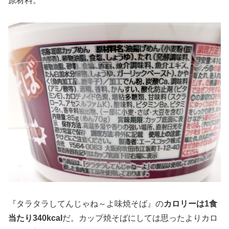
原材料。
『タラタラしてんじゃね～よ味焼そば』の
カロリーは1食
当たり340kcal
だ。カップ焼そばにしては思ったよりカロ