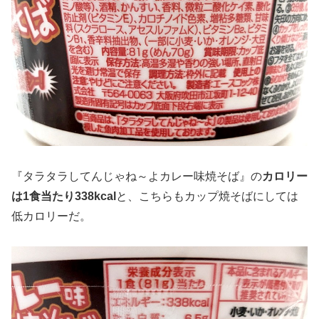
『タラタラしてんじゃね～よカレー味焼そば』の
カロリー
は1食当たり338kcal
と、こちらもカップ焼そばにしては
低カロリーだ。