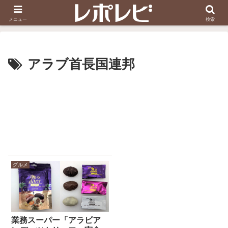
スヌーピー刺しゅう
ダイソー知恵の輪
メニュー
検索
アラブ首長国連邦
グルメ
業務スーパー「アラビア