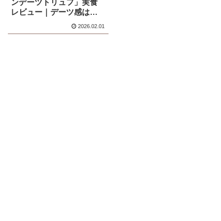
ンデーツトリュフ」実食
レビュー｜デーツ感は控
えめ？味と食感を正直に
2026.02.01