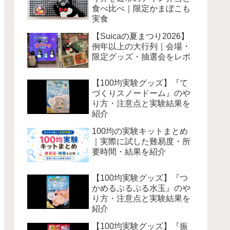
食べ比べ｜限定かまぼこも
実食
【Suicaの夏まつり2026】
例年以上の大行列｜会場・
限定グッズ・抽選会をレポ
【100均実験グッズ】『て
づくりスノードーム』のや
り方・注意点と実験結果を
紹介
100均の実験キットまとめ
｜実際に試した難易度・所
要時間・結果を紹介
【100均実験グッズ】『つ
かめるぷるぷる水玉』のや
り方・注意点と実験結果を
紹介
【100均実験グッズ】『振