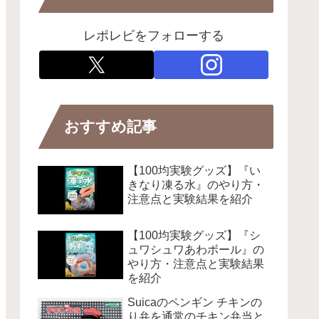
レポレビをフォローする
おすすめ記事
【100均実験グッズ】『い
きなり凍る水』のやり方・
注意点と実験結果を紹介
【100均実験グッズ】『シ
ュワシュワあわボール』の
やり方・注意点と実験結果
を紹介
Suicaのペンギン チキンの
り弁を通常のチキン弁当と