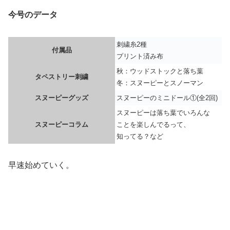
今号のデータ
刺繍糸2種
付属品
プリント済み布
秋：ウッドストックと落ち葉
タペストリー刺繍
冬：スヌーピーとスノーマン
スヌーピーグッズ
スヌーピーのミニドール①(全2回)
スヌーピーは落ち葉でいろんな
スヌーピーコラム
ことを楽しんでるって、
知ってる？など
早速始めていく。