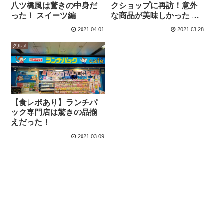
八ツ橋風は驚きの中身だ
クショップに再訪！意外
った！ スイーツ編
な商品が美味しかった 惣
菜パン編
2021.04.01
2021.03.28
グルメ
【食レポあり】ランチパ
ック専門店は驚きの品揃
えだった！
2021.03.09