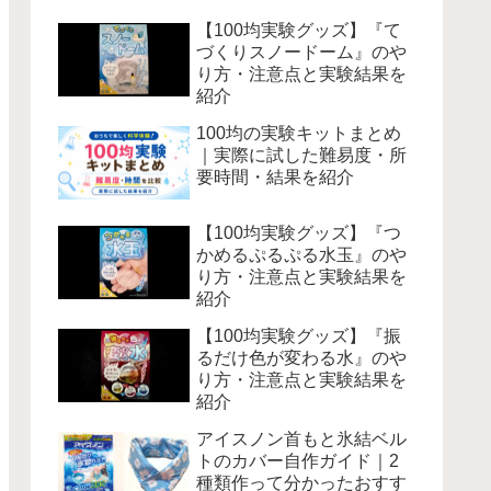
【100均実験グッズ】『て
づくりスノードーム』のや
り方・注意点と実験結果を
紹介
100均の実験キットまとめ
｜実際に試した難易度・所
要時間・結果を紹介
【100均実験グッズ】『つ
かめるぷるぷる水玉』のや
り方・注意点と実験結果を
紹介
【100均実験グッズ】『振
るだけ色が変わる水』のや
り方・注意点と実験結果を
紹介
アイスノン首もと氷結ベル
トのカバー自作ガイド｜2
種類作って分かったおすす