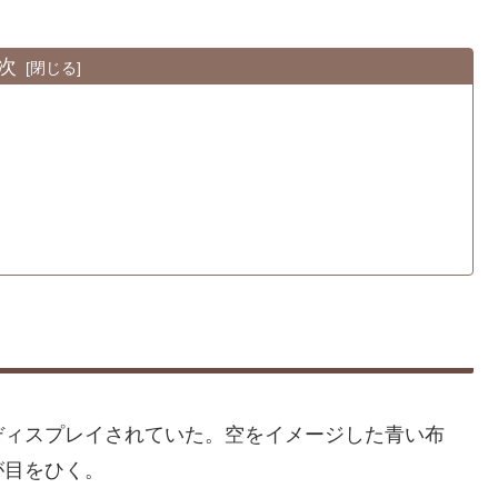
次
ディスプレイされていた。空をイメージした青い布
が目をひく。