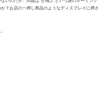
ないのだが、問題は“空飛ぶ”という謎のネーミング
のか？お店の一押し商品のようなディスプレイに押さ
た。