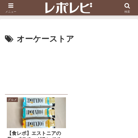
スヌーピー刺しゅう
ダイソー知恵の輪
メニュー
検索
オーケーストア
グルメ
【食レポ】エストニアの