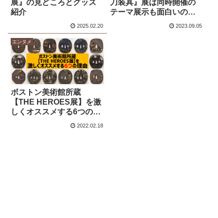
展』の見どころとグッズ
刀装具』展は同時開催の
紹介
テーマ展示も面白いので
見どころをまとめて紹介
2025.02.20
2023.09.05
エンタメ
ボストン美術館所蔵
【THE HEROES展】を激
しくオススメする6つの理
由
2022.02.18