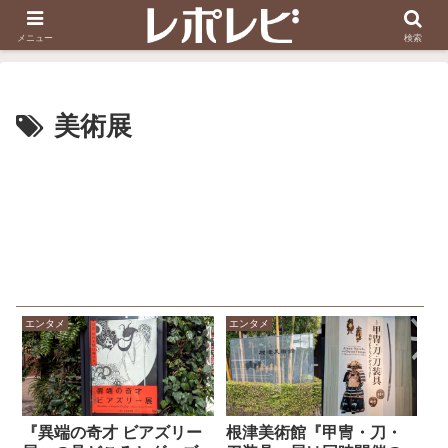
スヌーピー刺しゅう
ダイソー知恵の輪
メニュー
検索
美術展
エンタメ
エンタメ
『異端の奇才 ビアズリー
根津美術館『甲冑・刀・