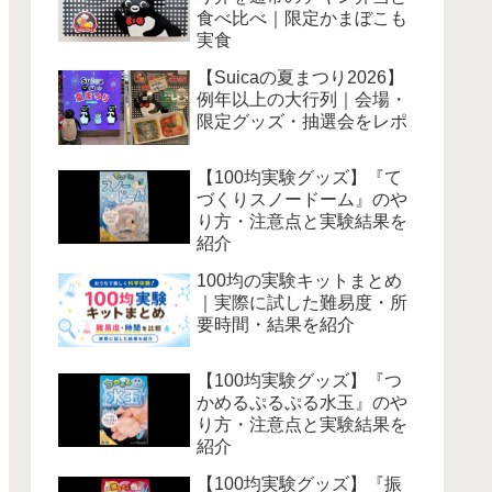
食べ比べ｜限定かまぼこも
実食
【Suicaの夏まつり2026】
例年以上の大行列｜会場・
限定グッズ・抽選会をレポ
【100均実験グッズ】『て
づくりスノードーム』のや
り方・注意点と実験結果を
紹介
100均の実験キットまとめ
｜実際に試した難易度・所
要時間・結果を紹介
【100均実験グッズ】『つ
かめるぷるぷる水玉』のや
り方・注意点と実験結果を
紹介
【100均実験グッズ】『振