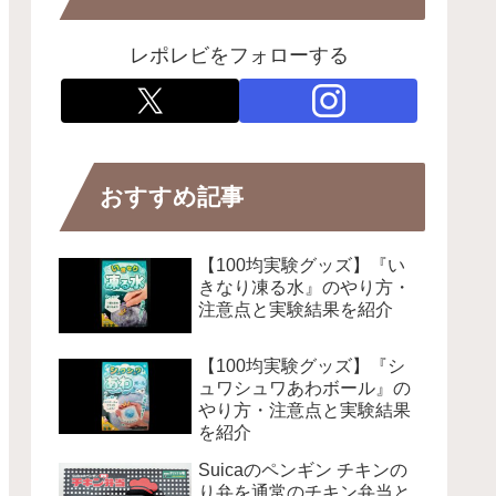
レポレビをフォローする
おすすめ記事
【100均実験グッズ】『い
きなり凍る水』のやり方・
注意点と実験結果を紹介
【100均実験グッズ】『シ
ュワシュワあわボール』の
やり方・注意点と実験結果
を紹介
Suicaのペンギン チキンの
り弁を通常のチキン弁当と