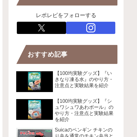
レポレビをフォローする
おすすめ記事
【100均実験グッズ】『い
きなり凍る水』のやり方・
注意点と実験結果を紹介
【100均実験グッズ】『シ
ュワシュワあわボール』の
やり方・注意点と実験結果
を紹介
Suicaのペンギン チキンの
り弁を通常のチキン弁当と