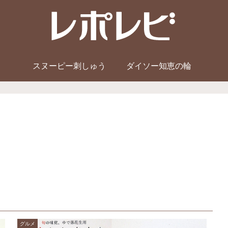
スヌーピー刺しゅう
ダイソー知恵の輪
グルメ