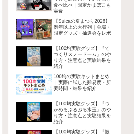
食べ比べ｜限定かまぼこも
実食
【Suicaの夏まつり2026】
例年以上の大行列｜会場・
限定グッズ・抽選会をレポ
【100均実験グッズ】『て
づくりスノードーム』のや
り方・注意点と実験結果を
紹介
100均の実験キットまとめ
｜実際に試した難易度・所
要時間・結果を紹介
【100均実験グッズ】『つ
かめるぷるぷる水玉』のや
り方・注意点と実験結果を
紹介
【100均実験グッズ】『振