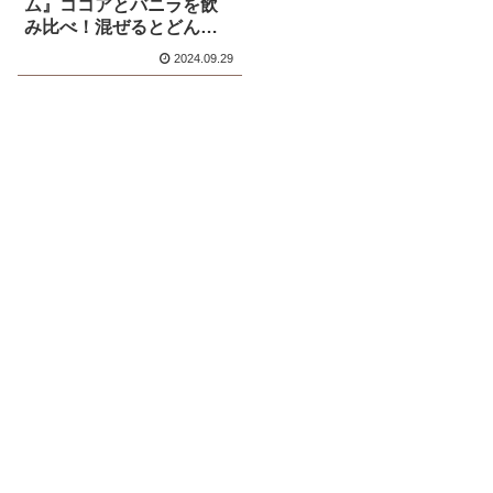
ム』ココアとバニラを飲
み比べ！混ぜるとどんな
味？
2024.09.29