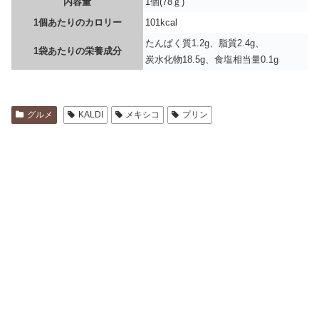
内容量
1個(78ｇ)
1個あたりのカロリー
101kcal
たんぱく質1.2g、脂質2.4g、
1袋あたりの栄養成分
炭水化物18.5g、食塩相当量0.1g
グルメ
KALDI
メキシコ
プリン