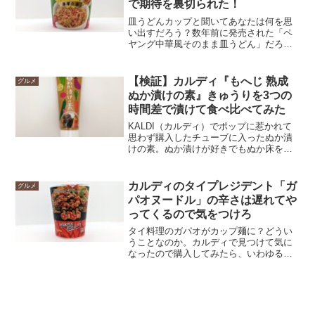
で期待を裏切られた！
そんなカルディの本気のコーヒーゼリー
はどんなものなのか？それは単なるゼリ
皿うどんカップと聞いてあなたは何を思
ーを超越した、もはやコーヒーそのもの
い出すだろう？数年前に発売された「ペ
といっても過言のないゼリーだった。
ヤング中華風そのまま皿うどん」だろう
か？はたまた彗星のごとく現れて消えた
「アルキメンデス」だろうか？この商品
も同じような常温調理のものかと思いき
【検証】カルディ『もへじ 熟成
グルメ
や、熱湯を注いで作るというのだ。それ
ぬか漬けの素』きゅうりを3つの
だとパリパリの揚げ麺がぐにゃぐにゃに
時間差で漬けて食べ比べてみた
なってしまうのではないか？そんな不安
を抱きながらも、セールになっていたの
KALDI（カルディ）でポップに惹かれて
で興味本位で購入してみた。その結果は
思わず購入したチューブに入ったぬか漬
皿うどんというよりも、まったく別の食
けの素。ぬか漬けが好きでもぬか床を
べ物だった！だが、リピートを即決させ
日々管理するのはハードルが高いので、
た驚くべき商品だった。
食べたい時にきゅうり1本でも漬けられる
のも魅力的。一晩で漬かるということだ
カルディのタイプレジデント「ガ
グルメ
けれど、どのくらい漬かるものなのか？
パオヌードル」の辛さは遅れてや
きゅうり1本を9時間・24時間・30時間と
ってくるので気をつけろ
漬ける時間を変えて検証、食べ比べてみ
た。どのくらい違いがあるのか、どんな
タイ料理のガパオがカップ麺に？どうい
味なのか、写真を交えてレポしていく。
うことなのか。カルディで見つけて気に
なったので購入してみたら、いわゆるガ
パオ味のカップ焼きそばだった。日本で
もカップ焼きそばは数あれど、ガパオ味
というのはお目にかかったことがない。
本場タイからやってきただけあって、普
通に辛い。しかもその辛さは遅れてやっ