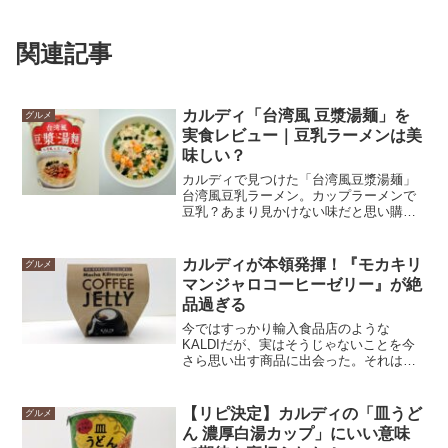
関連記事
カルディ「台湾風 豆漿湯麺」を
グルメ
実食レビュー｜豆乳ラーメンは美
味しい？
カルディで見つけた「台湾風豆漿湯麺」
台湾風豆乳ラーメン。カップラーメンで
豆乳？あまり見かけない味だと思い購
入。商品の詳細、どんな感じの味なの
か？レビューします。
カルディが本領発揮！『モカキリ
グルメ
マンジャロコーヒーゼリー』が絶
品過ぎる
今ではすっかり輸入食品店のような
KALDIだが、実はそうじゃないことを今
さら思い出す商品に出会った。それはカ
ルディオリジナル商品の『モカキリマン
ジャロコーヒーゼリー』だ。カルディの
正式名称は「カルディコーヒーファー
【リピ決定】カルディの「皿うど
グルメ
ム」という名前だ。コーヒーこそカルデ
ん 濃厚白湯カップ」にいい意味
ィの得意分野だったことを忘れていた。