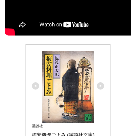
講談社
梅安料理ごよみ (講談社文庫)