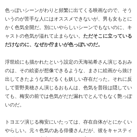
色っぽいシーンがわりと頻繁に出てくる映画なので、そう
いうのが苦手な人にはオススメできないが、男も女もとに
かく色気全開だ。別にいやらしいシーンでもないのに、キ
ャストの色気が溢れて止まらない。
ただそこに立っている
だけなのに、なぜか佇まいが色っぽいのだ。
浮世絵にも描かれたという設定の天海祐希さん演じるおみ
のは、その絵姿が想像できるような、まさに絵画から抜け
出してきたような気だるくも妖しい存在だった。それに反
して菅野美穂さん演じるおもんは、色気を普段は隠してい
ても、梅安の前では色気がだだ漏れでとんでもなく艶っぽ
いのだ。
トヨエツ演じる梅安にいたっては、存在自体がとにかくい
やらしい。元々色気のある俳優さんだが、彼をキャスティ