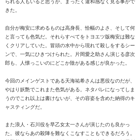
られる人もいると思うが、まったく違和感なく見る事がで
きた。
自分が梅安に求めるものは高身長、恰幅のよさ、そして何
と言っても色気だ。それらすべてをトヨエツ版梅安は難な
くクリアしていた。冒頭の水中から現れて殺しをするシー
ンで、一気にひきつけられた。片岡愛之助さん演じる彦次
郎も、人懐っこいのにどこか陰がある感じが良かった。
今回のメインゲストである天海祐希さんは悪役なのだが、
やはり妖艶でこれまた色気がある。ネタバレになってしま
うのでこれ以上は書けないが、その容姿を含めた納得のキ
ャスティングだ。
また浪人・石川役を早乙女太一さんが演じたのも良かっ
た。彼ならあの殺陣を難なくこなすこともできるだろう。