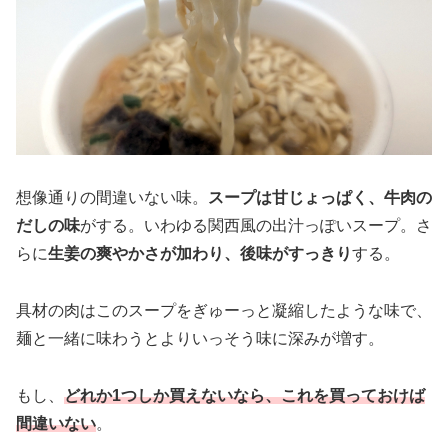
想像通りの間違いない味。
スープは甘じょっぱく、牛肉の
だしの味
がする。いわゆる関西風の出汁っぽいスープ。さ
らに
生姜の爽やかさが加わり、後味がすっきり
する。
具材の肉はこのスープをぎゅーっと凝縮したような味で、
麺と一緒に味わうとよりいっそう味に深みが増す。
もし、
どれか1つしか買えないなら、これを買っておけば
間違いない
。