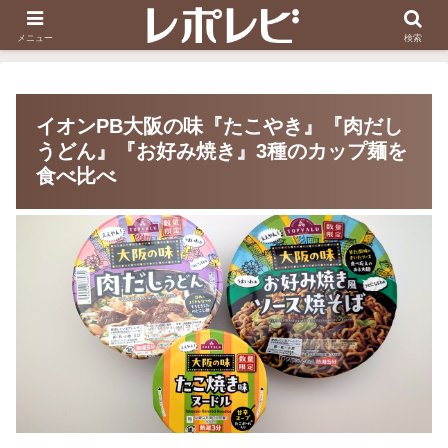
スヌーピー刺しゅう
ダイソー知恵の輪
メニュー
検索
イオンPB大阪の味『たこやき』『肉だし
うどん』『お好み焼き』3種のカップ麺を
食べ比べ