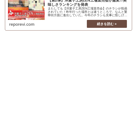
【第2弾】洋菓子工房ZEN工場直売会が激変!?美
味しさランキングを発表
またしても【洋菓子工房ZEN工場直売会】のチラシが投函
されていた！昨年行った場所とは違うところで、なんと繁
華街方面に進出していた。今年のチラシも見事に怪しげ
だ。以前行った時とどう変わったのか？不安と期待を抱き
ながらもう一度行ってみた。もはや商品の味よりも、どん
reporevi.com
な人達がどんな場所でどのように販売しているのかの方が
気になる。行ってみると明らかに激変していることがあっ
た。前回とは違う3種類の商品の食レポと、どこの「工
場」の商品なのかなどわかったことをレポする。さらに、
以前のホームページと変わっていたことについても掘り下
げた。