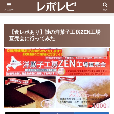
スヌーピー刺しゅう
ダイソー知恵の輪
メニュー
検索
【食レポあり】謎の洋菓子工房ZEN工場
直売会に行ってみた