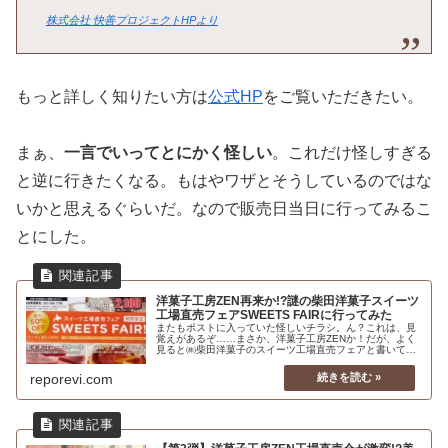
株式会社 快善プロジェクトHPより
もっと詳しく知りたい方は
公式HP
をご覧いただきたい。
まぁ、
一言でいってとにかく怪しい
。これだけ怪しすぎる
と逆に行きたくなる。もはやワザとそうしているのではな
いかと思えるぐらいだ。なので販売日当日に行ってみるこ
とにした。
洋菓子工房ZEN再来か!?謎の柴田洋菓子スイーツ
工場直売フェアSWEETS FAIRに行ってみた
またもポストに入っていた怪しいチラシ。ん？これは、見
覚えがあるぞ……まさか、洋菓子工房ZENか！だが、よく
見ると㈱柴田洋菓子のスイーツ工場直売フェアと書いてあ
る。チラシのレイアウトから北海道マーク・字体・ケーキ
の写真・ネーミングまで似ているし、あまりにも怪しいの
reporevi.com
で行ってみたくなってきた。そして、そこで購入した洋菓
子工房ZENの商品と酷似している、切り落としチーズバー
の食レポも掲載だ。また、工場直売フェアの様子や販売者
㈱柴田洋菓子と、製造者の工場の違いなど、会社に問い合
わせをして今回わかったことをレポする。