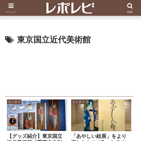
スヌーピー刺しゅう
ダイソー知恵の輪
メニュー
検索
東京国立近代美術館
エンタメ
エンタメ
【グッズ紹介】東京国立
「あやしい絵展」をより