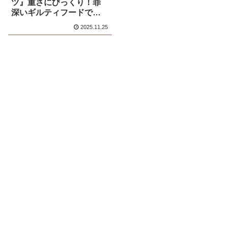
ツ』重さにびっくり！罪
深いギルティフードでも
また食べたくなる絶妙な
2025.11.25
味