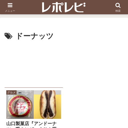
スヌーピー刺しゅう
ダイソー知恵の輪
メニュー
検索
ドーナッツ
グルメ
山口製菓店『アンドーナ